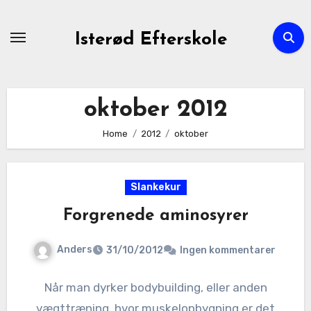
Skip
to
Isterød Efterskole
content
oktober 2012
Home
2012
oktober
Slankekur
Forgrenede aminosyrer
Anders
31/10/2012
Ingen kommentarer
Når man dyrker bodybuilding, eller anden
vægttræning, hvor muskelopbygning er det