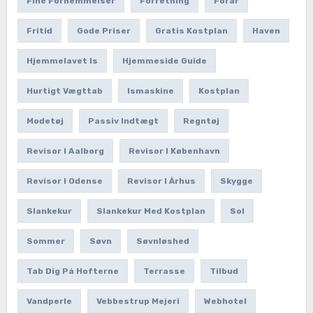
Fine Fornemmelser
Forretning
Forår
Fritid
Gode Priser
Gratis Kostplan
Haven
Hjemmelavet Is
Hjemmeside Guide
Hurtigt Vægttab
Ismaskine
Kostplan
Modetøj
Passiv Indtægt
Regntøj
Revisor I Aalborg
Revisor I København
Revisor I Odense
Revisor I Århus
Skygge
Slankekur
Slankekur Med Kostplan
Sol
Sommer
Søvn
Søvnløshed
Tab Dig På Hofterne
Terrasse
Tilbud
Vandperle
Vebbestrup Mejeri
Webhotel