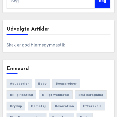
efter:
Udvalgte Artikler
Skak er god hjernegymnastik
Emneord
Aquaperler
Baby
Besparelser
Billig Hosting
Billigt Webhotel
Bmi Beregning
Bryllup
Dametøj
Dekoration
Efterskole