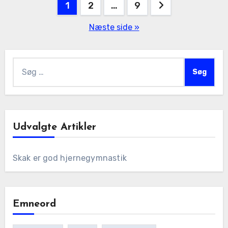
Indlægsinddeling
1
2
…
9
Næste side »
Søg
efter:
Udvalgte Artikler
Skak er god hjernegymnastik
Emneord