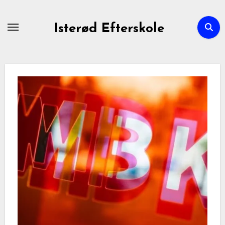
Skip
to
Isterød Efterskole
content