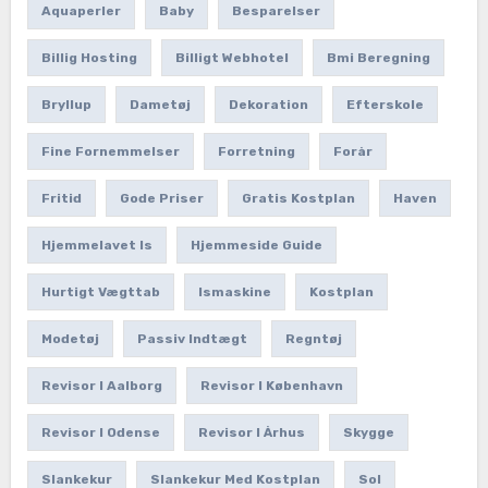
Aquaperler
Baby
Besparelser
Billig Hosting
Billigt Webhotel
Bmi Beregning
Bryllup
Dametøj
Dekoration
Efterskole
Fine Fornemmelser
Forretning
Forår
Fritid
Gode Priser
Gratis Kostplan
Haven
Hjemmelavet Is
Hjemmeside Guide
Hurtigt Vægttab
Ismaskine
Kostplan
Modetøj
Passiv Indtægt
Regntøj
Revisor I Aalborg
Revisor I København
Revisor I Odense
Revisor I Århus
Skygge
Slankekur
Slankekur Med Kostplan
Sol