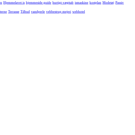
en
Hjemmelavet is
hjemmeside guide
hurtigt vægttab
ismaskine
kostplan
Modetøj
Passiv
terne
Terrasse
Tilbud
vandperle
vebbestrup mejeri
webhotel