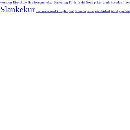
ekoration
Efterskole
fine fornemmelser
Forretning
Forår
Fritid
Gode priser
gratis kostplan
Hav
Slankekur
slankekur med kostplan
Sol
Sommer
søvn
søvnløshed
tab dig på hof