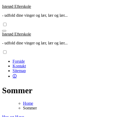
Skip
Isterød Efterskole
to
- udfold dine vinger og lær, lær og lær...
content
Isterød Efterskole
- udfold dine vinger og lær, lær og lær...
Forside
Kontakt
Sitemap
🛈
Sommer
Home
Sommer
Hus og Have