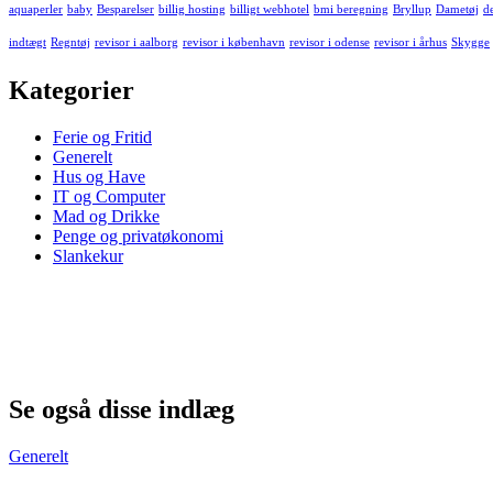
aquaperler
baby
Besparelser
billig hosting
billigt webhotel
bmi beregning
Bryllup
Dametøj
d
indtægt
Regntøj
revisor i aalborg
revisor i københavn
revisor i odense
revisor i århus
Skygge
Kategorier
Ferie og Fritid
Generelt
Hus og Have
IT og Computer
Mad og Drikke
Penge og privatøkonomi
Slankekur
Se også disse indlæg
Generelt