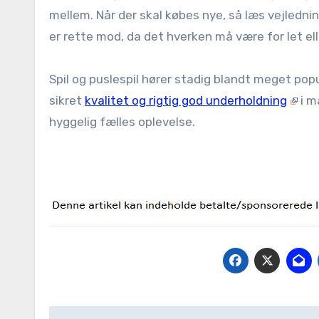
mellem. Når der skal købes nye, så læs vejlednin
er rette mod, da det hverken må være for let ell
Spil og puslespil hører stadig blandt meget p
sikret
kvalitet og rigtig god underholdning
i m
hyggelig fælles oplevelse.