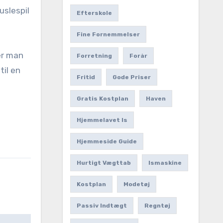
uslespil
Efterskole
Fine Fornemmelser
er man
Forretning
Forår
til en
Fritid
Gode Priser
Gratis Kostplan
Haven
Hjemmelavet Is
Hjemmeside Guide
Hurtigt Vægttab
Ismaskine
Kostplan
Modetøj
Passiv Indtægt
Regntøj