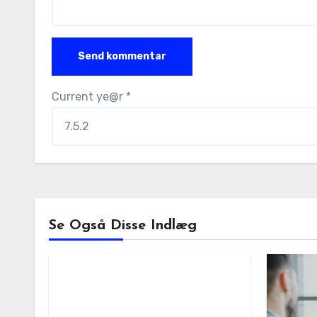
Current ye@r
*
Se Også Disse Indlæg