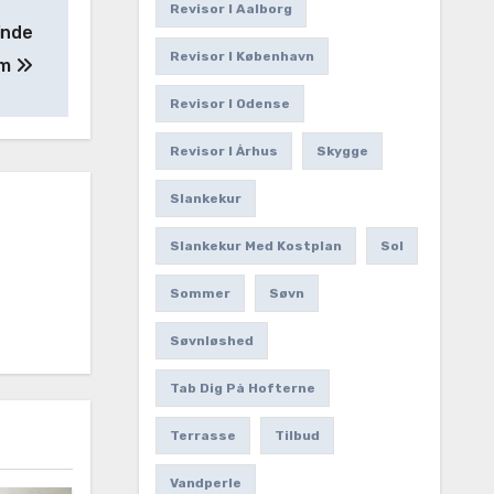
Revisor I Aalborg
inde
Revisor I København
em
Revisor I Odense
Revisor I Århus
Skygge
Slankekur
Slankekur Med Kostplan
Sol
Sommer
Søvn
Søvnløshed
Tab Dig På Hofterne
Terrasse
Tilbud
Vandperle