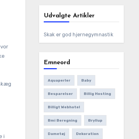
Udvalgte Artikler
Skak er god hjernegymnastik
ke
Emneord
Aquaperler
Baby
 skæg
Besparelser
Billig Hosting
Billigt Webhotel
Bmi Beregning
Bryllup
Dametøj
Dekoration
 i