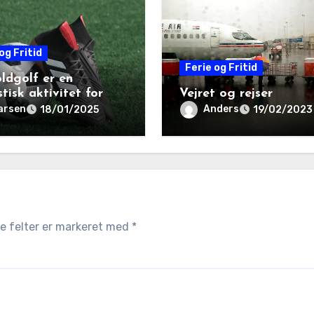
og Fritid
Ferie og Fritid
ldgolf er en
tisk aktivitet for
Vejret og rejser
iehygge og samvær
arsen
Anders
18/01/2025
19/02/2023
 felter er markeret med
*