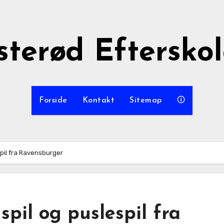
sterød Eftersko
Forside
Kontakt
Sitemap
🛈
spil fra Ravensburger
spil og puslespil fra