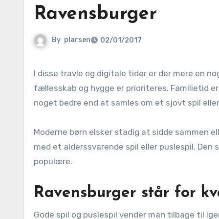
Ravensburger
By
plarsen
02/01/2017
I disse travle og digitale tider er der mere en nogensinde brug for en pause fra skærmene og noget tid, hvor
fællesskab og hygge er prioriteres. Familietid er
noget bedre end at samles om et sjovt spil eller
Moderne børn elsker stadig at sidde sammen el
med et alderssvarende spil eller puslespil. Den sl
populære.
Ravensburger står for kv
Gode spil og puslespil vender man tilbage til ige