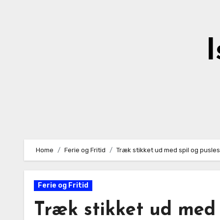
Skip
to
content
I
Home
Ferie og Fritid
Træk stikket ud med spil og pusle
Ferie og Fritid
Træk stikket ud med 