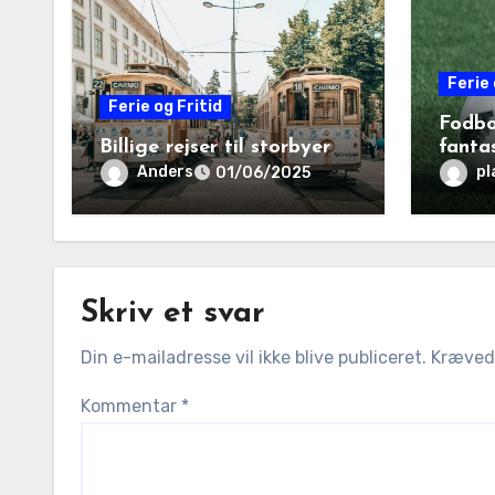
Ferie 
Ferie og Fritid
Fodbo
Billige rejser til storbyer
fantas
famil
Anders
pl
01/06/2025
Skriv et svar
Din e-mailadresse vil ikke blive publiceret.
Krævede
Kommentar
*