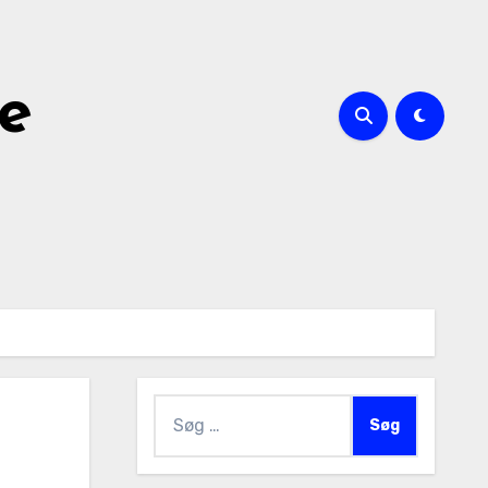
le
Søg
efter: