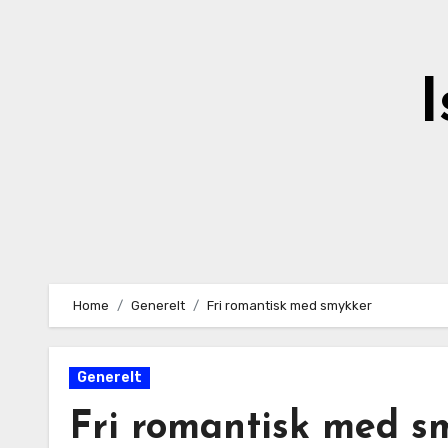
Skip
to
content
I
Home
Generelt
Fri romantisk med smykker
Generelt
Fri romantisk med s