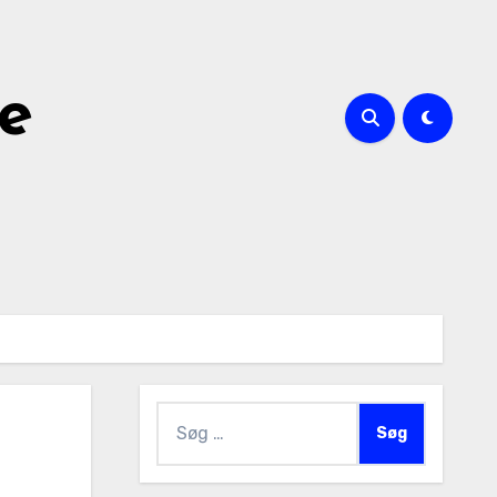
le
Søg
efter: