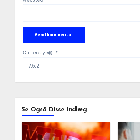
Current ye@r
*
Se Også Disse Indlæg