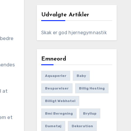
Udvalgte Artikler
Skak er god hjernegymnastik
 bedre
Emneord
 hendes
Aquaperler
Baby
Besparelser
Billig Hosting
l at
Billigt Webhotel
Bmi Beregning
Bryllup
dem et
Dametøj
Dekoration