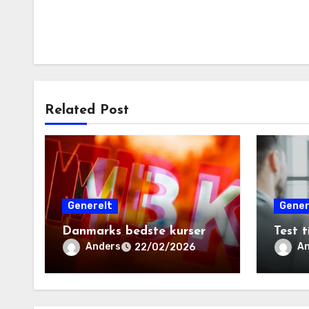
Related Post
Generelt
Gener
Danmarks bedste kurser
Test t
Anders
An
22/02/2026