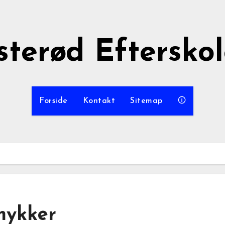
sterød Eftersko
Forside
Kontakt
Sitemap
🛈
mykker