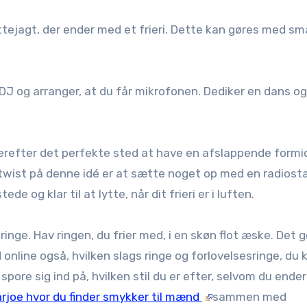
ttejagt, der ender med et frieri. Dette kan gøres med sm
 DJ og arranger, at du får mikrofonen. Dediker en dans og
derefter det perfekte sted at have en afslappende formid
twist på denne idé er at sætte noget op med en radiosta
de og klar til at lytte, når dit frieri er i luften.
inge. Hav ringen, du frier med, i en skøn flot æske. Det g
nline også, hvilken slags ringe og forlovelsesringe, du 
pore sig ind på, hvilken stil du er efter, selvom du ende
rjoe hvor du finder smykker til mænd
sammen med