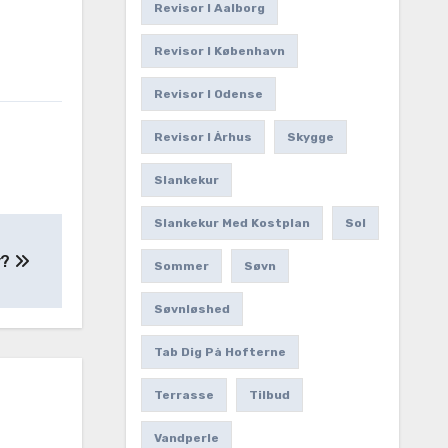
Revisor I Aalborg
Revisor I København
Revisor I Odense
Revisor I Århus
Skygge
Slankekur
Slankekur Med Kostplan
Sol
y?
Sommer
Søvn
Søvnløshed
Tab Dig På Hofterne
Terrasse
Tilbud
Vandperle