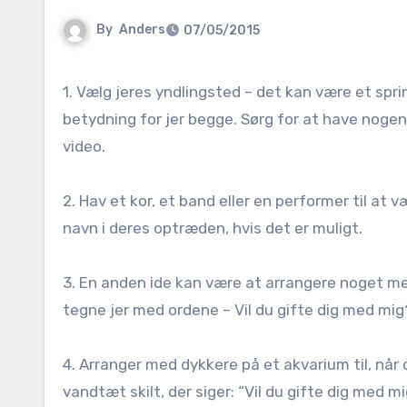
By
Anders
07/05/2015
1. Vælg jeres yndlingsted – det kan være et springvand, hotel, monument eller park – der har personlig
betydning for jer begge. Sørg for at have nogen 
video.
2. Hav et kor, et band eller en performer til at 
navn i deres optræden, hvis det er muligt.
3. En anden ide kan være at arrangere noget med
tegne jer med ordene – Vil du gifte dig med mig
4. Arranger med dykkere på et akvarium til, når d
vandtæt skilt, der siger: “Vil du gifte dig med m