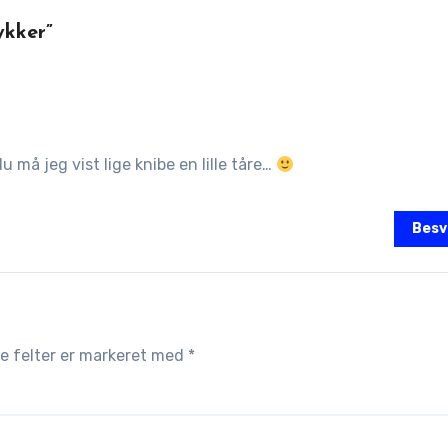
ykker”
u må jeg vist lige knibe en lille tåre…
Besv
 felter er markeret med
*