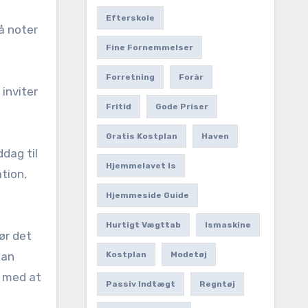
Efterskole
å noter
Fine Fornemmelser
Forretning
Forår
 inviter
Fritid
Gode Priser
Gratis Kostplan
Haven
dag til
Hjemmelavet Is
tion,
Hjemmeside Guide
Hurtigt Vægttab
Ismaskine
ør det
kan
Kostplan
Modetøj
r med at
Passiv Indtægt
Regntøj