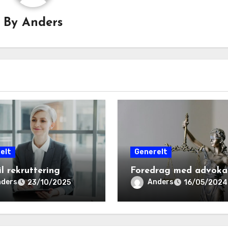
By
Anders
elt
Generelt
il rekruttering
Foredrag med advoka
ders
Anders
23/10/2025
16/05/2024